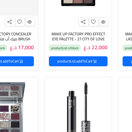
CTORY CONCEALER
MAKE UP FACTORY PRO EFFECT
MAK
LA
EYE PALETTE - 27 CITY OF LOVE
BRUSH ميك أب 
وري
ميك أب فاكتوري باليت ظلال للعيون
لتطبيق الكو
22,000 د.ع
17,000 د.ع
tock
productList.inStock
prod
دي (
productList.addToCart
productList.addToCart