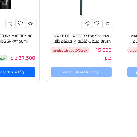
CTORY MATTIFYING
MAKE UP FACTORY Eye Shadow
MAK
اة
Brush ميكاب فاكتوري فرشاة ظلال
العيون
فاكتوري سبراي م
15,000
productList.outOfStock
prod
د.ع
27,500 د.ع
tock
productList.addToCart
productList.addToCart