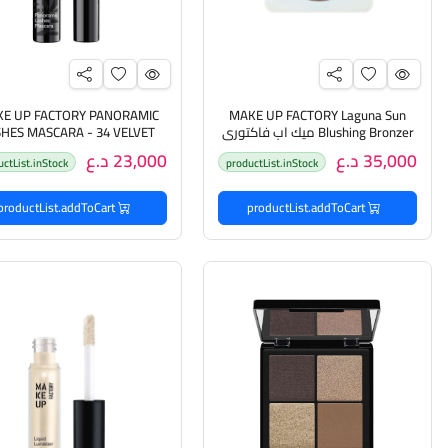
E UP FACTORY PANORAMIC
MAKE UP FACTORY Laguna Sun
Blushing Bronzer ميك اب فاكتوري
SHES MASCARA - 34 VELVET
برونزر وأحمر خدود بتركيبة حريرية تمنح
BORDEAUX ميك أب فاكت
35,000 د.ع
23,000 د.ع
uctList.inStock
productList.inStock
بشرتك تألقاً طبيعياً دافئاً.
ماسكارا للرموش باللون البرغن
العنابي )
productList.addToCart
productList.addToCart