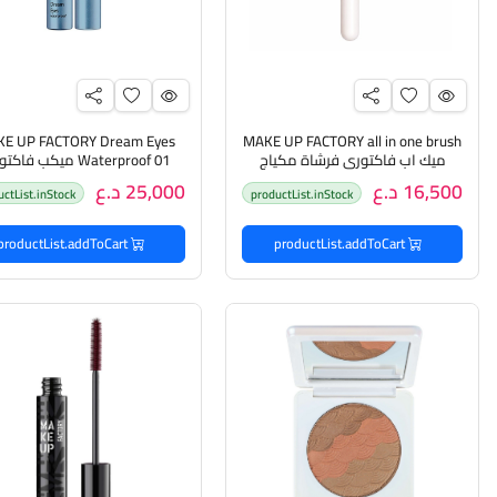
E UP FACTORY Dream Eyes
MAKE UP FACTORY all in one brush
ميك اب فاكتوري فرشاة مكياج
Waterproof 01 ميكب فا
ماسكارا عيون مقاومة للما
16,500 د.ع
25,000 د.ع
uctList.inStock
productList.inStock
productList.addToCart
productList.addToCart