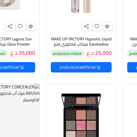
CTORY Laguna Sun
MAKE UP FACTORY Hypnotic Liquid
MAK
كتوري
Eyeshadow ميكاب فاكتوري قلم
 Powder
ء
ضلال عيون سائل
هايلايتر بودرة إضاءة 
25,000 د.ع
35,000 د.ع
tock
productList.inStock
prod
productList.addToCart
productList.addToCart