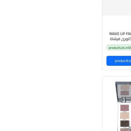
MAKE UP FA
فاكتوري فرشاة
نسيلر
productList.inS