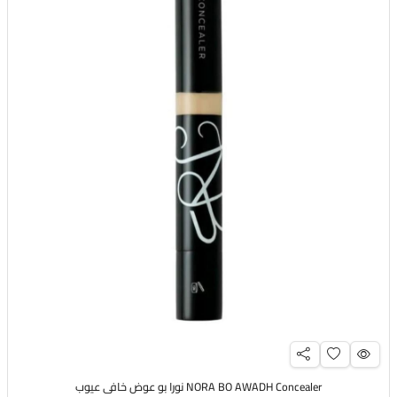
NORA BO AWADH Concealer نورا بو عوض خافي عيوب