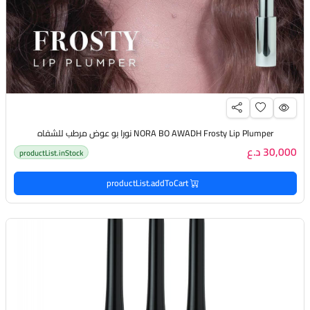
NORA BO AWADH Frosty Lip Plumper نورا بو عوض مرطب للشفاه
30,000 د.ع
productList.inStock
productList.addToCart