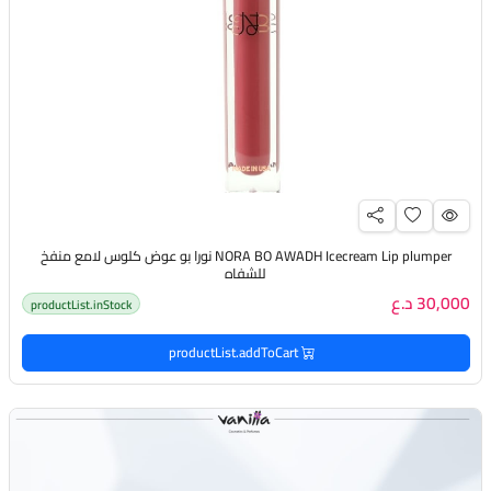
NORA BO AWADH Icecream Lip plumper نورا بو عوض كلوس لامع منفخ
للشفاه
30,000 د.ع
productList.inStock
productList.addToCart