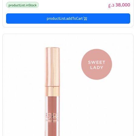
38,000 د.ع
productList.inStock
productList.addToCart