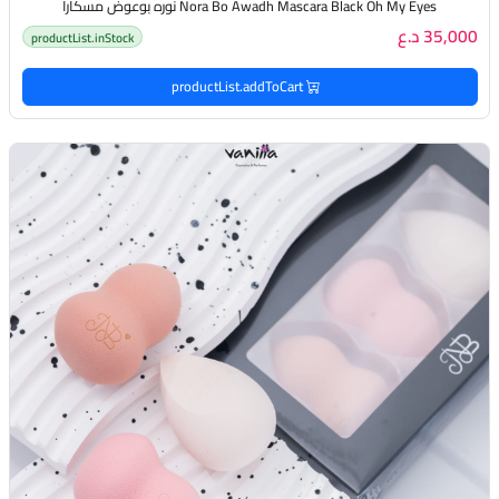
Nora Bo Awadh Mascara Black Oh My Eyes نوره بوعوض مسكارا
35,000 د.ع
productList.inStock
productList.addToCart