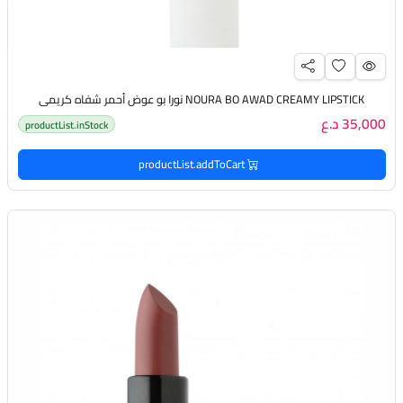
NOURA BO AWAD CREAMY LIPSTICK نورا بو عوض أحمر شفاه كريمي
35,000 د.ع
productList.inStock
productList.addToCart