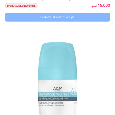
16,000 د.ع
productList.outOfStock
productList.addToCart