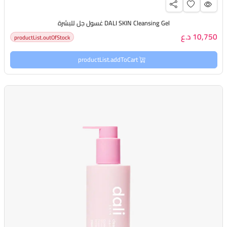
DALI SKIN Cleansing Gel غسول جل للبشرة
10,750 د.ع
productList.outOfStock
productList.addToCart