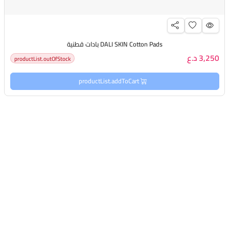
DALI SKIN Cotton Pads بادات قطنية
3,250 د.ع
productList.outOfStock
productList.addToCart