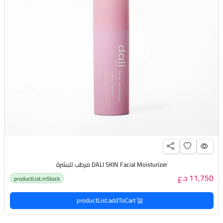
DALI SKIN Facial Moisturizer مرطب للبشرة
11,750 د.ع
productList.inStock
productList.addToCart