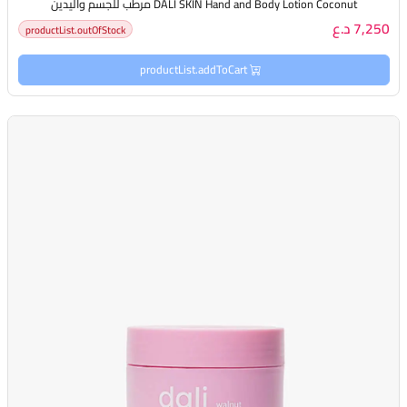
DALI SKIN Hand and Body Lotion Coconut مرطب للجسم واليدين
7,250 د.ع
productList.outOfStock
productList.addToCart