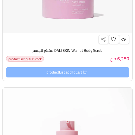
DALI SKIN Walnut Body Scrub مقشر للجسم
6,250 د.ع
productList.outOfStock
productList.addToCart