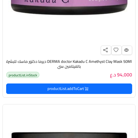
DERMA doctor Kakadu C Amethyst Clay Mask 50Ml ديرما دكتور ماسك للبشرة
بالفيتامين سي
94,000 د.ع
productList.inStock
productList.addToCart