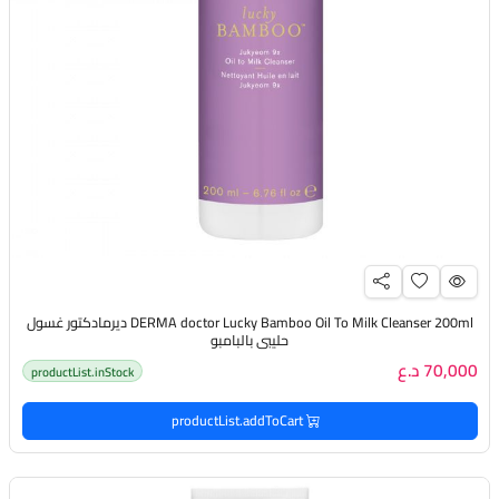
DERMA doctor Lucky Bamboo Oil To Milk Cleanser 200ml ديرمادكتور غسول
حليبي بالبامبو
70,000 د.ع
productList.inStock
productList.addToCart