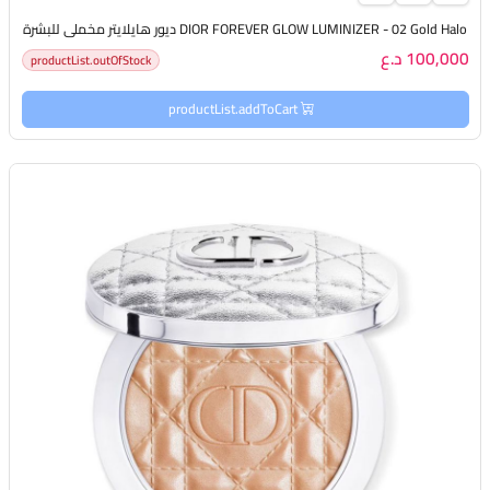
DIOR FOREVER GLOW LUMINIZER - 02 Gold Halo ديور هايلايتر مخملي للبشرة
100,000 د.ع
productList.outOfStock
productList.addToCart