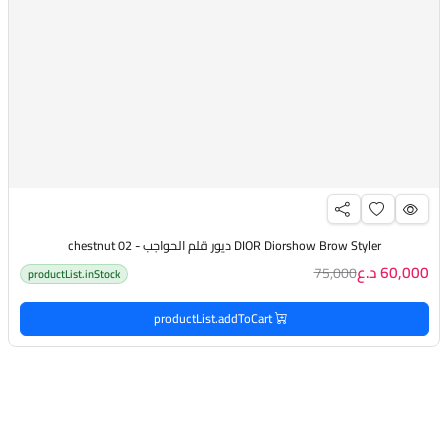
DIOR Diorshow Brow Styler ديور قلم الحواجب - 02 chestnut
60,000 د.ع
75,000
productList.inStock
productList.addToCart