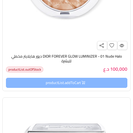
DIOR FOREVER GLOW LUMINIZER - 01 Nude Halo ديور هايلايتر مخملي
للبشرة
100,000 د.ع
productList.outOfStock
productList.addToCart