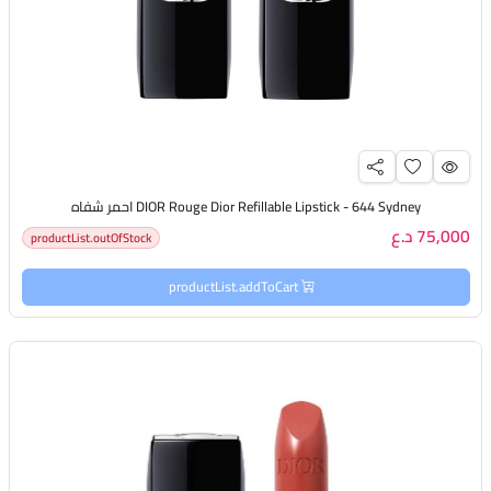
DIOR Rouge Dior Refillable Lipstick - 644 Sydney احمر شفاه
75,000 د.ع
productList.outOfStock
productList.addToCart