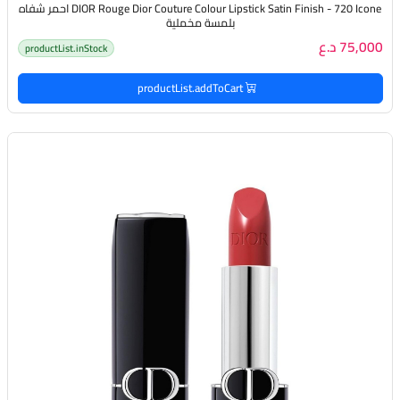
DIOR Rouge Dior Couture Colour Lipstick Satin Finish - 720 Icone احمر شفاه
بلمسة مخملية
75,000 د.ع
productList.inStock
productList.addToCart