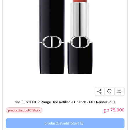
DIOR Rouge Dior Refillable Lipstick - 683 Rendezvous احمر شفاه
75,000 د.ع
productList.outOfStock
productList.addToCart