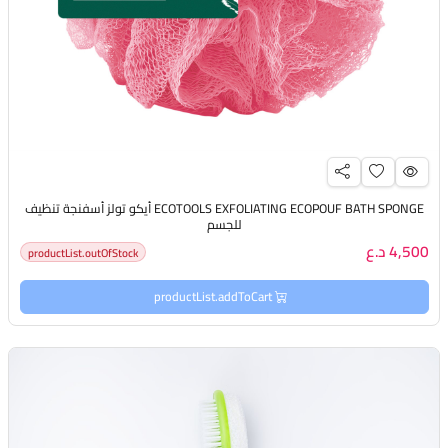
ECOTOOLS EXFOLIATING ECOPOUF BATH SPONGE أيكو تولز أسفنجة تنظيف
للجسم
4,500 د.ع
productList.outOfStock
productList.addToCart