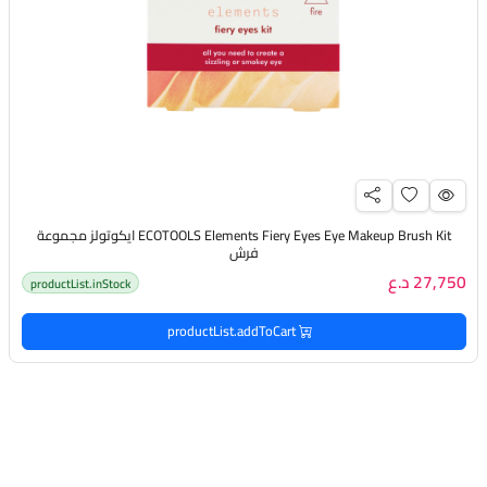
ECOTOOLS Elements Fiery Eyes Eye Makeup Brush Kit ايكوتولز مجموعة
فرش
27,750 د.ع
productList.inStock
productList.addToCart