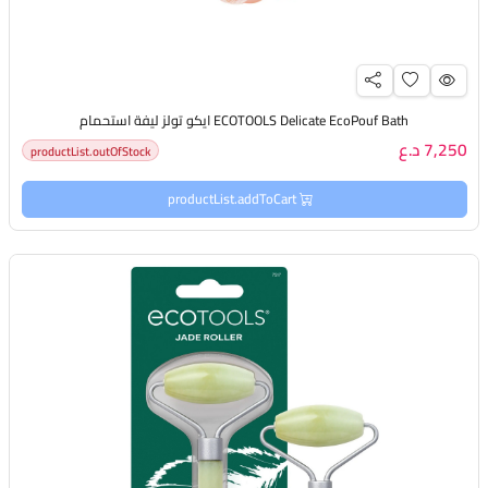
ECOTOOLS Delicate EcoPouf Bath ايكو تولز ليفة استحمام
7,250 د.ع
productList.outOfStock
productList.addToCart