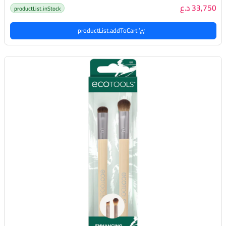
33,750 د.ع
productList.inStock
productList.addToCart