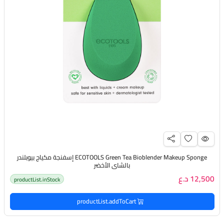
ECOTOOLS Green Tea Bioblender Makeup Sponge إسفنجة مكياج بيوبلندر
بالشاي الأخضر
12,500 د.ع
productList.inStock
productList.addToCart