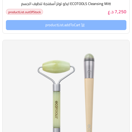
ECOTOOLS Cleansing Mitt ايكو تولز أسفنجة تنظيف الجسم
7,250 د.ع
productList.outOfStock
productList.addToCart