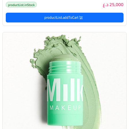
25,000 د.ع
productList.inStock
productList.addToCart