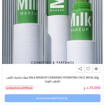
MILK MAKEUP CANNABIS HYDRATING FACE MASk,30g ميلك ماسك القنب
لترطيب الوجه
25,000 د.ع
productList.outOfStock
productList.addToCart