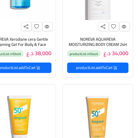
EVA Xerodiane cera Gentle
NOREVA AQUAREVA
ming Gel For Body & Face
MOISTURIZING BODY CREAM 24H
400ml نوريڤا كريم حليبي مرطب
1000ml نوريفا غسول للوجه
34,000 د.ع
38,000 د.ع
uctList.inStock
productList.inStock
للجسم
الجسم
productList.addToCart
productList.addToCart