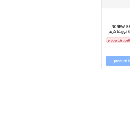
NOREVA B
SPF50+ cream 50ml نوريفا كريم
ن الشمس
productList.out