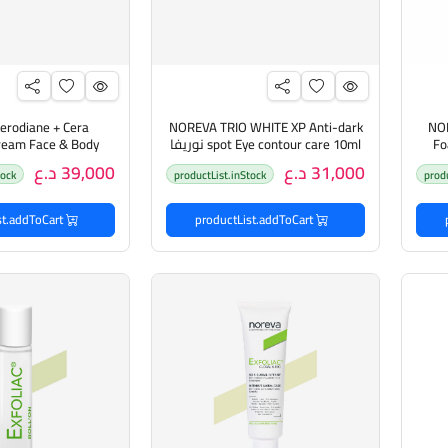
rodiane + Cera
NOREVA TRIO WHITE XP Anti-dark
NOR
Foa
spot Eye contour care 10ml نوريفا
Cream Face & Body
 و
كريم لمكافحة البقع الداكنة يُنعّم
200ml نوريفا ك
31,000 د.ع
39,000 د.ع
tock
productList.inStock
prod
التجاعيد، ويُخفف انتفاخات تحت
والجسم يغذي ويدع
العين
مناسب للبشرة الجاف
الجفاف
productList.addToCart
productList.addToCart