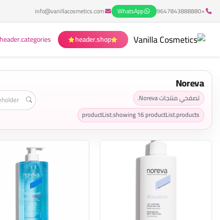
info@vanillacosmetics.com
WhatsApp
+9647843888880
header.categories
header.shop
Noreva
تصفحي منتجات Noreva.
productList.showing
16
productList.products