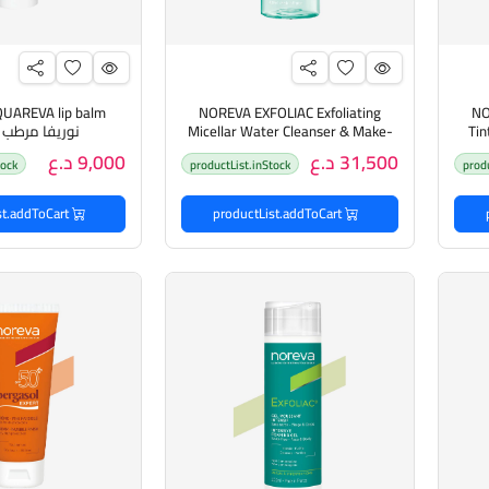
UAREVA lip balm
NOREVA EXFOLIAC Exfoliating
NOR
Tin
Micellar Water Cleanser & Make-
نوريفا مرطب 
 نوريفا كريم BB ملون
Up Remover 400ml نوريفا غسول
31,500 د.ع
9,000 د.ع
tock
productList.inStock
prod
منظف ​​ماء ميسيلار المقشر ومزيل
المكياج
productList.addToCart
productList.addToCart