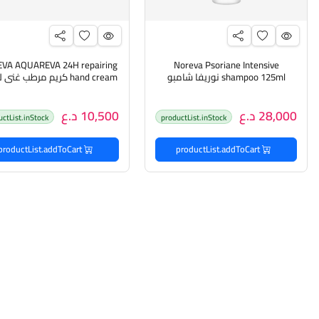
VA AQUAREVA 24H repairing
Noreva Psoriane Intensive
shampoo 125ml نوريفا شامبو
hand cream كريم مرطب غني لليدين
مكثف لعلاج القشرة والصدفية
28,000 د.ع
10,500 د.ع
uctList.inStock
productList.inStock
productList.addToCart
productList.addToCart