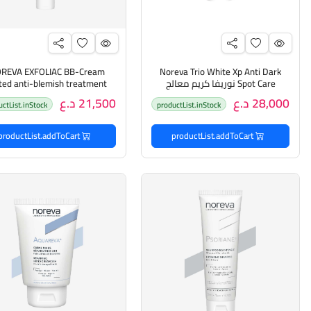
EVA EXFOLIAC BB-Cream
Noreva Trio White Xp Anti Dark
Spot Care نوريفا كريم معالج
ted anti-blemish treatment
التصبغات
Claire light
28,000 د.ع
21,500 د.ع
uctList.inStock
productList.inStock
مضاد للعيوب
productList.addToCart
productList.addToCart