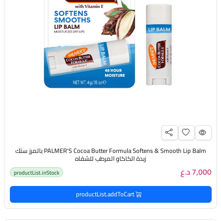
PALMER'S Cocoa Butter Formula Softens & Smooth Lip Balm بالمرز ستك
زبدة الكاكاو المرطب للشفاه
7,000 د.ع
productList.inStock
productList.addToCart