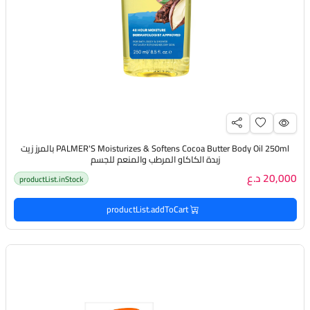
PALMER'S Moisturizes & Softens Cocoa Butter Body Oil 250ml بالمرز زيت
زبدة الكاكاو المرطب والمنعم للجسم
20,000 د.ع
productList.inStock
productList.addToCart