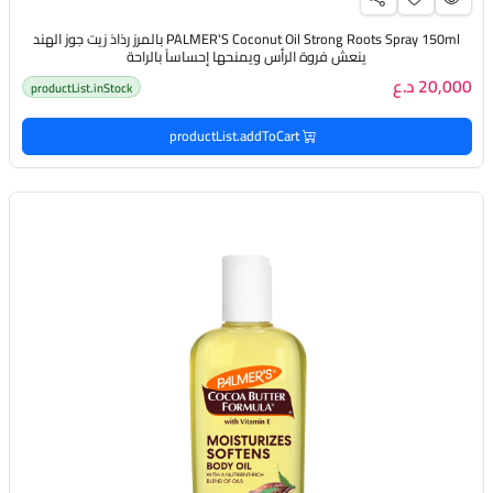
PALMER'S Coconut Oil Strong Roots Spray 150ml بالمرز رذاذ زيت جوز الهند
ينعش فروة الرأس ويمنحها إحساساً بالراحة
20,000 د.ع
productList.inStock
productList.addToCart