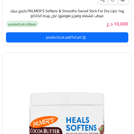
PALMER'S Softens & Smooths Swivel Stick For Dry Lips 14g بالمرز ستك
مرطب للشفاه وتعزيز نعومتها غني بزبدة الكاكاو
10,000 د.ع
productList.inStock
productList.addToCart