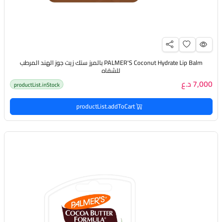
PALMER'S Coconut Hydrate Lip Balm بالمرز ستك زيت جوز الهند المرطب
للشفاه
7,000 د.ع
productList.inStock
productList.addToCart