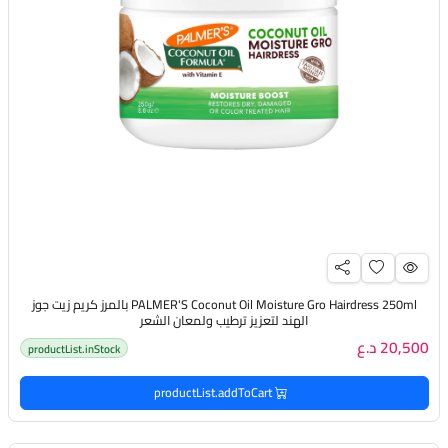
PALMER'S Coconut Oil Moisture Gro Hairdress 250ml بالمرز كريم زيت جوز
الهند لتعزيز ترطيب ولمعان الشعر
20,500 د.ع
productList.inStock
productList.addToCart