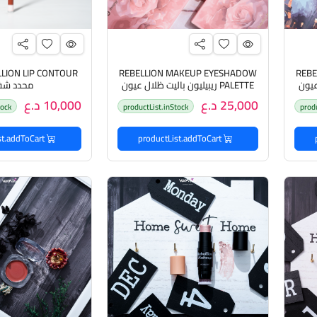
REBELLION MAKEUP EYESHADOW
REB
PALETTE ريبيليون باليت ظلال عيون
محدد شف
25,000 د.ع
10,000 د.ع
tock
productList.inStock
prod
productList.addToCart
productList.addToCart