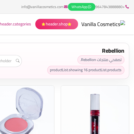
info@vanillacosmetics.com
WhatsApp
+9647843888880
header.categories
header.shop
Rebellion
تصفحي منتجات Rebellion.
productList.showing
16
productList.products