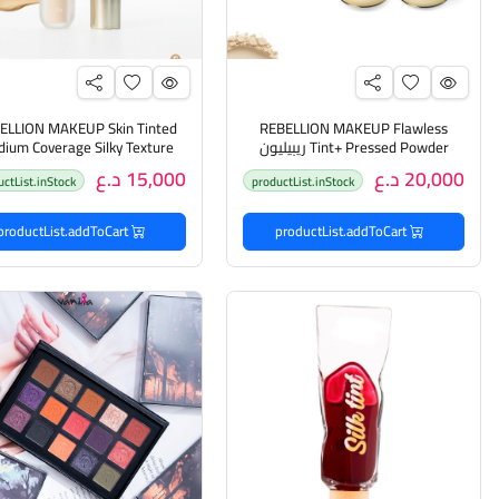
ELLION MAKEUP Skin Tinted
REBELLION MAKEUP Flawless
Tint+ Pressed Powder ريبيليون
ium Coverage Silky Texture
ميكاب باودر مضغوط للبشرة
rproof Wear Concealer 3.3g
20,000 د.ع
15,000 د.ع
uctList.inStock
productList.inStock
ريبيليون ميكاب كونسيلر بتغ
متوسطة مضاد للماء
productList.addToCart
productList.addToCart