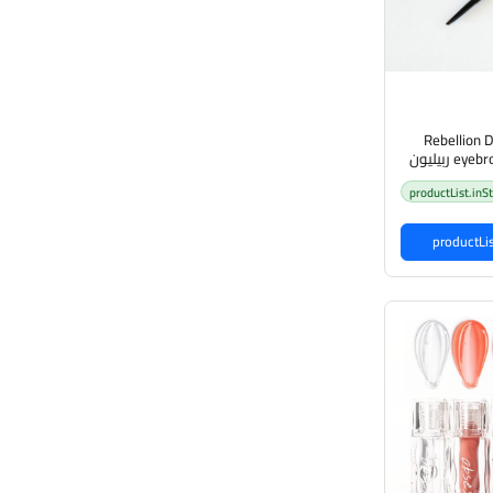
Rebellion 
eyebrow pencil Coffee-02 ربيليون
حاجب
productList.inS