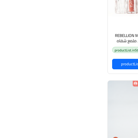
REBELLION 
productList.inS