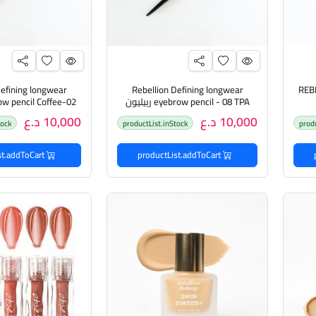
Defining longwear
Rebellion Defining longwear
REB
eyebrow pencil - 08 TPA ربيليون
قلم رسم الحاجب
قلم رسم ال
10,000 د.ع
10,000 د.ع
tock
productList.inStock
prod
productList.addToCart
productList.addToCart