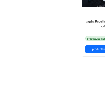
Rebellion Tint creamy blush. ربليون
مي
productList.inS