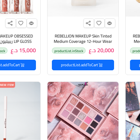
MAKEUP OBSESSED
REBELLION MAKEUP Skin Tinted
REB
Med
Medium Coverage 12-Hour Wear
LIP GLOSS ريبيليون ملمع شفاه
Wate
Foundation 30ml ريبيليون ميكاب
20,000 د.ع
15,000 د.ع
tock
productList.inStock
prod
طية
كريم أساس بتغطية متوسطة
productList.addToCart
productList.addToCart