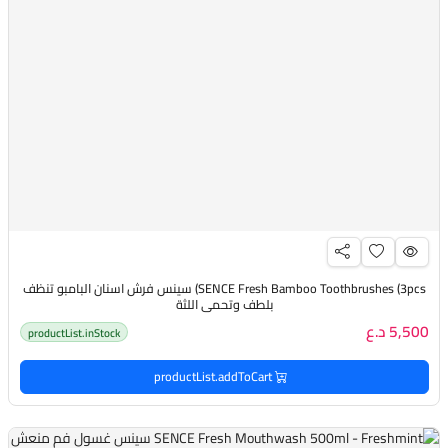
SENCE Fresh Bamboo Toothbrushes (3pcs) سينس فرش اسنان البامبو تنظف
بلطف وتحمي اللثة
5,500 د.ع
productList.inStock
productList.addToCart