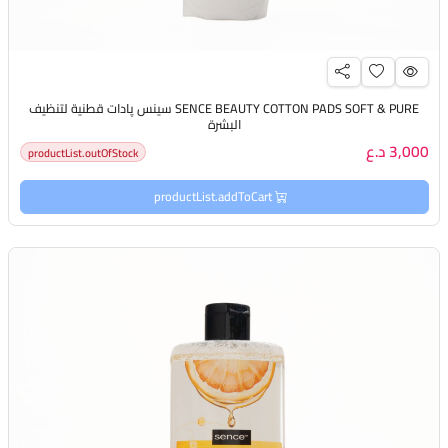
SENCE BEAUTY COTTON PADS SOFT & PURE سينس پادات قطنية لتنظيف
البشرة
3,000 د.ع
productList.outOfStock
productList.addToCart