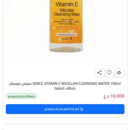
SENCE VITAMIN C MICELLAR CLEANSING WATER 750ml سينس ميسيلار
منظف للبشرة
10,000 د.ع
productList.inStock
productList.addToCart