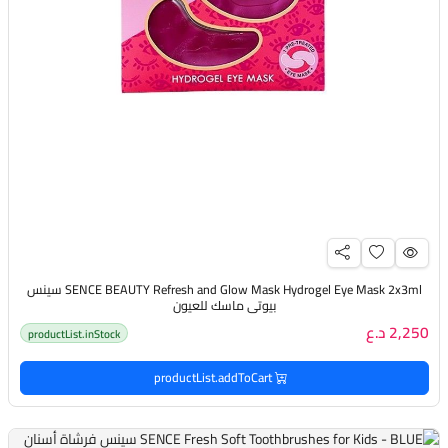
SENCE BEAUTY Refresh and Glow Mask Hydrogel Eye Mask 2x3ml سينس
بيوتي ماسك للعيون
2,250 د.ع
productList.inStock
productList.addToCart