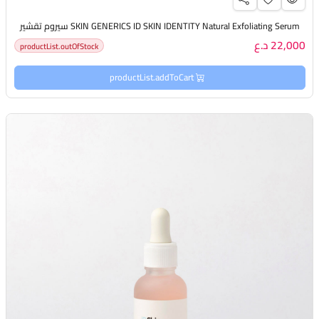
SKIN GENERICS ID SKIN IDENTITY Natural Exfoliating Serum سيروم تقشير
22,000 د.ع
productList.outOfStock
productList.addToCart