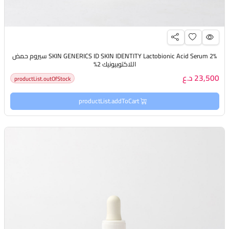
SKIN GENERICS ID SKIN IDENTITY Lactobionic Acid Serum 2% سيروم حمض
اللاكتوبيونيك 2%
23,500 د.ع
productList.outOfStock
productList.addToCart