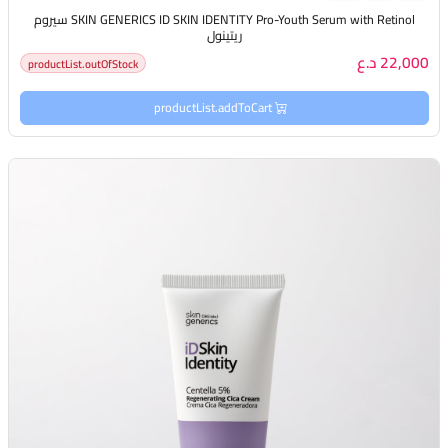
SKIN GENERICS ID SKIN IDENTITY Pro-Youth Serum with Retinol سيروم
ريتينول
22,000 د.ع
productList.outOfStock
productList.addToCart