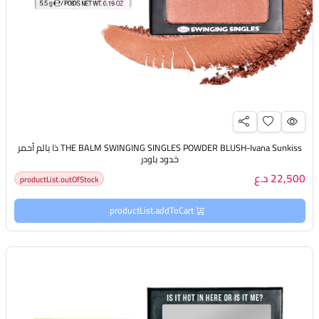
THE BALM SWINGING SINGLES POWDER BLUSH-Ivana Sunkiss ذا بالم أحمر
خدود باودر
22,500 د.ع
productList.outOfStock
productList.addToCart