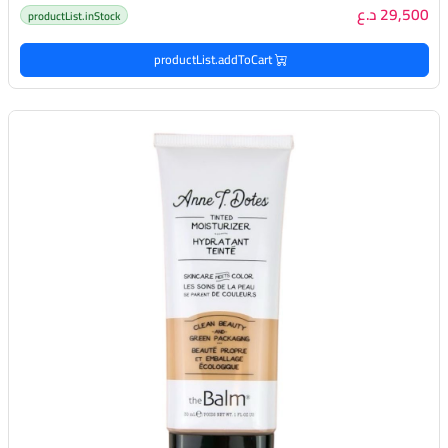
29,500 د.ع
productList.inStock
productList.addToCart