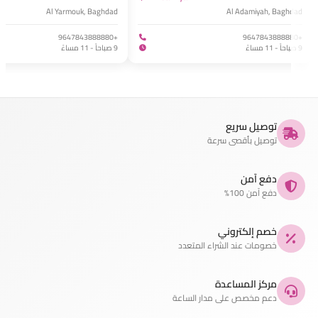
Al Yarmouk, Baghdad
Al Adamiyah, Baghdad
+9647843888880
+9647843888880
9 صباحاً - 11 مساءً
9 صباحاً - 11 مساءً
توصيل سريع
توصيل بأقصى سرعة
دفع آمن
دفع آمن 100%
خصم إلكتروني
خصومات عند الشراء المتعدد
مركز المساعدة
دعم مخصص على مدار الساعة