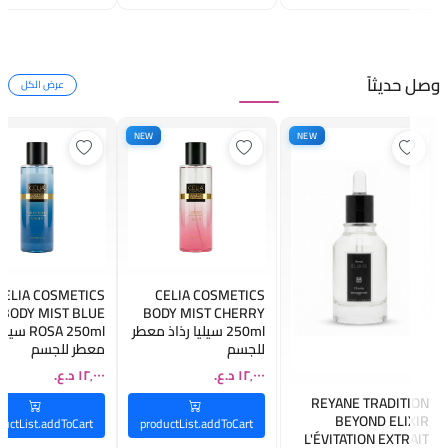
وصل حديثاً
عرض الكل
NEW
NEW
CELIA COSMETICS
CELIA COSMETICS
BODY MIST BLUE
BODY MIST CHERRY
250ml سيليا رذاذ معطر
ROSA 250ml 
للجسم
معطر للجسم
REYANE TRADITION
BEYOND ELIXIR
ductList.addToCart
productList.addToCart
L'ÉVITATION EXTRAIT