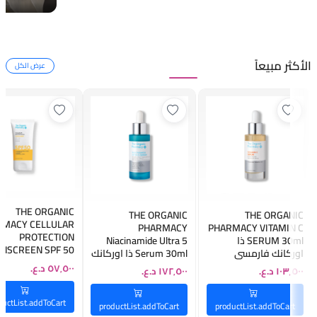
الأكثر مبيعاً
عرض الكل
THE ORGANIC
THE ORGANIC
THE ORGANIC
RMACY CELLULAR
PHARMACY
PHARMACY VITAMIN C
PROTECTION
SERUM 30ml ذا
Niacinamide Ultra 5
NSCREEN SPF 50
اوركانك فارمسي
Serum 30ml ذا اوركانك
40ML ذا اوركانك
فيتامين سي سيروم
فارمسي سيرم
فارمسي واقي ش
نايسينمايد
ductList.addToCart
productList.addToCart
productList.addToCart