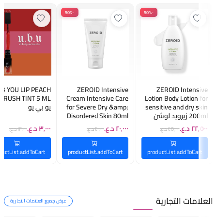
-50%
-50%
ZEROID Intensive
ZEROID Intensive
 B YOU LIP PEACH
Cream Intensive Care
Lotion Body Lotion for
for Severe Dry &amp;
sensitive and dry skin
يو بي يو
200ml زيرويد لوشن
Disordered Skin 80ml
للجسم مرطب ومهدئ
زيرويد كريم مرطب
ومقوي لحاجز البشرة
مكثف للعناية بالبشرة
مناسب للبشرة الجافة
شديدة الجفاف
والحساسة
والمتضررة
productList.addToCart
productList.addToCart
ductList.addToCart
العلامات التجارية
عرض جميع العلامات التجارية