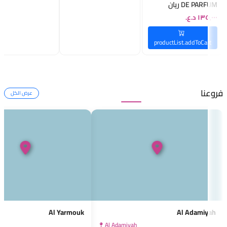
DE PARFUM ريان
تراديشن عطر للجنسين
productList.addToCart
فروعنا
عرض الكل
Al Yarmouk
Al Adamiyah
k
Al Adamiyah