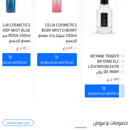
CELIA COSMETICS
CELIA COSMETICS
BODY MIST BLUE
BODY MIST CHERRY
250ml سيليا رذاذ معطر
ROSA 250ml 
للجسم
معطر للجسم
REYANE TRADITION
BEYOND ELIXIR
ductList.addToCart
productList.addToCart
L'ÉVITATION EXTRAIT
DE PARFUM ريان
تراديشن عطر للجنسين
productList.addToCart
خصومات
وعروض
عرض جميع المنتجات