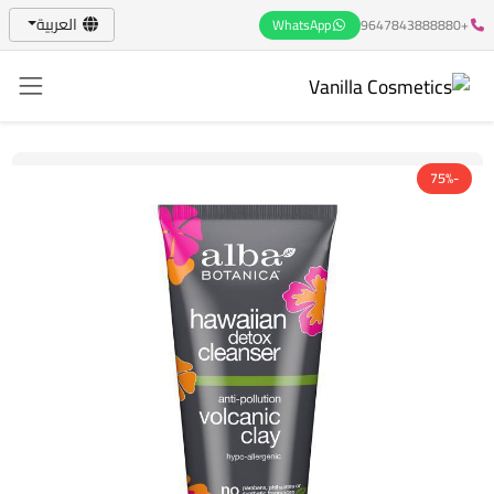
العربية
WhatsApp
+9647843888880
-75%