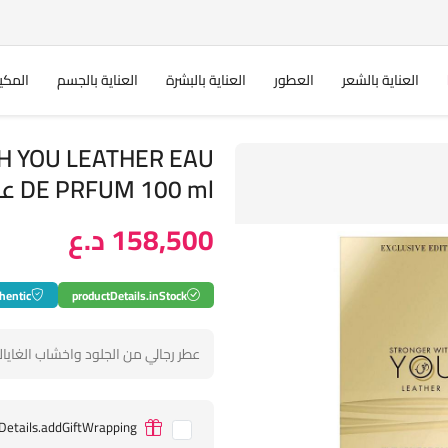
العناية بالشعر
العطور
العناية بالبشرة
العناية بالجسم
المكي
H YOU LEATHER EAU
DE PRFUM 100 ml عطر للرجال
158,500 د.ع
hentic
productDetails.inStock
عطر رجالي من الجلود واخشاب الغاياك وا
Details.addGiftWrapping