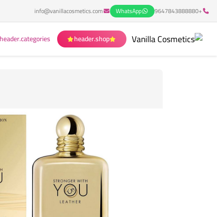
info@vanillacosmetics.com
WhatsApp
+9647843888880
header.categories
header.shop