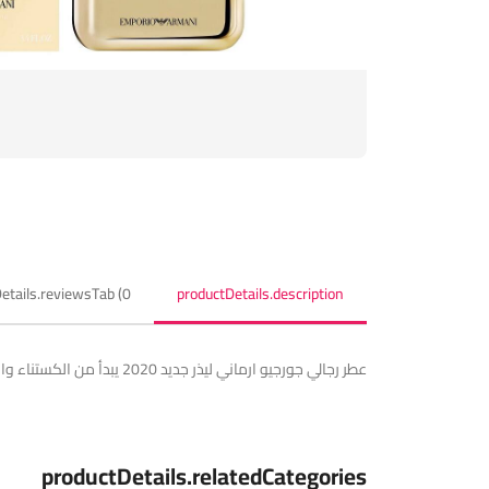
etails.reviewsTab (0)
productDetails.description
عطر رجالي جورجيو ارماني ليذر جديد 2020 يبدأ من الكستناء والإليمي والتوابل وقلبة من الميرمية والخزامي والقاعدة من الفانيليا والجلود واخشاب الغاياك والعودة
productDetails.relatedCategories