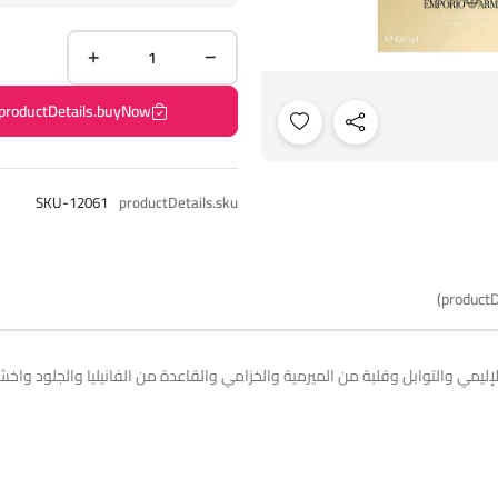
productDetails.buyNow
SKU-12061
productDetails.sku
productD