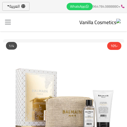
العربية
WhatsApp
+9647843888880
1/4
-10%