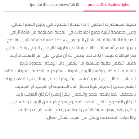
productDetails.reviewsTab (0)
productDetails.description
حقيبة مستحضرات التجميل ذات الإصدار المحدود هي رفيق السفر المثالي،
وهي مصممة لتلبية جميع احتياجاتك في العطلة. مصنوعة من مادة الرافي
الصديقة للبيئة والقابلة للتحلل البيولوجي، هذه الحقيبة خفيفة الوزن وتندمج
بسهولة مع أساسيات عطلتك. يتماشى مظهرها الجمالي الريفي بشكل مثالي
مع اتجاهات صيف 2024، مما يضمن لك أن تكوني على أتم الاستعداد أينما
ذهبت. تتضمن حقيبة مستحضرات التجميل ذات الإصدار المحدود كريم
التصفيف المرطب وإكسير الأرجان المرطب. يعتبر كريم التصفيف المرطب بمثابة
الأساس المثالي لأي تسريحة شعر، حيث يوفر الجسم، ويقلل من التجعد، ويرطب
الشعر بعمق. إنه يوفر تثبيتًا ممتازًا أثناء التصفيف أو التجعيد أو التجفيف
بالمجفف، كما يمنحه الحجم واللمعان. يتميز إكسير الأرغان المرطب بزيت
الأرغان العضوي النقي المجدد الممزوج بمزيج فريد من الزيوت والمعادن.
يرطب وينعم ويعزز مرونة الشعر ولمعانه، ويصلح الشعر الجاف والتالف
والأطراف المتقصفة ويقلل من التجعد بشكل فعال.