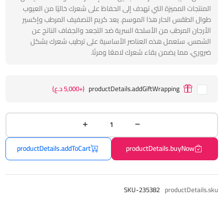
المنتجات المميزة التي تهدف إلى الحفاظ على شعرك خاليًا من العيوب
طوال الطقس الحار هذا الموسم. يعد كريم التصفيف المرطب وإكسير
الأرجان المرطب من الأسلحة السرية ضد التجعد والجفاف الناتج عن
الشمس. ستعمل هذه العناصر الأساسية على ترطيب شعرك بشكل
ضروري، مما يضمن بقاء شعرك لامعًا ومرنًا.
productDetails.addGiftWrapping
(+5,000 د.ع)
productDetails.addToCart
productDetails.buyNow
SKU-235382
productDetails.sku