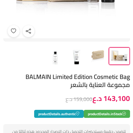
BALMAIN Limited Edition Cosmetic Bag
مجموعة العناية بالشعر
143,100 د.ع
159,000 د.ع
productDetails.authentic
productDetails.inStock
تتضمن حقيبة مستحضرات التجميل ذات الإصدار المحدود هذه ثنائيًا من