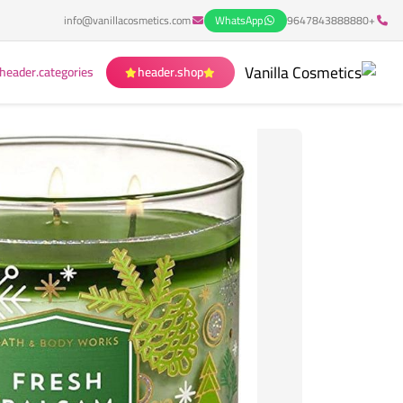
info@vanillacosmetics.com
WhatsApp
+9647843888880
header.categories
header.shop