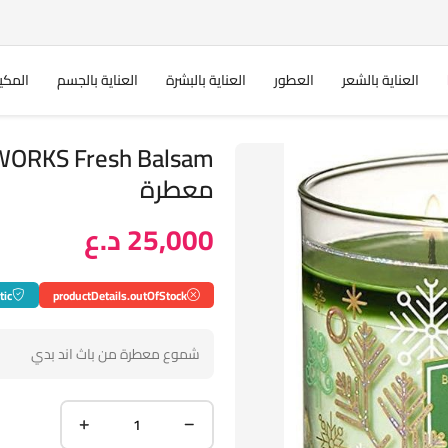
العناية بالشعر
العطور
العناية بالبشرة
العناية بالجسم
المكي
معطرة
25,000 د.ع
tic
productDetails.outOfStock
شموع معطرة من باث اند بدي