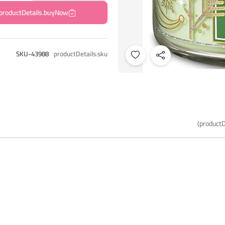
productDetails.buyNow
SKU-43988
productDetails.sku
productD