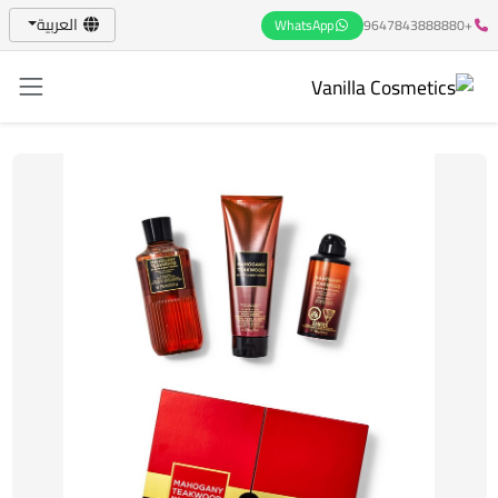
العربية
WhatsApp
+9647843888880