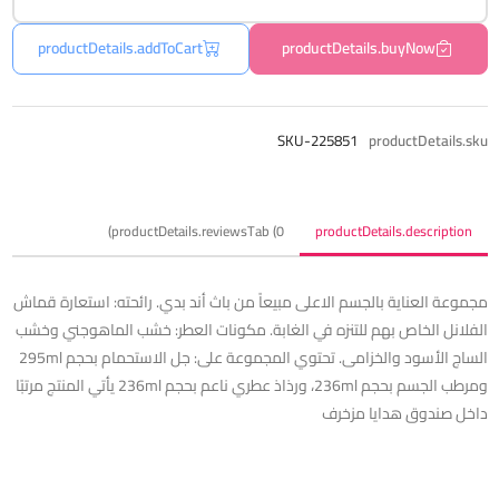
productDetails.addToCart
productDetails.buyNow
SKU-225851
productDetails.sku
productDetails.reviewsTab (0)
productDetails.description
مجموعة العناية بالجسم الاعلى مبيعاً من باث أند بدي. رائحته: استعارة قماش
الفلانل الخاص بهم للتنزه في الغابة. مكونات العطر: خشب الماهوجني وخشب
الساج الأسود والخزامى. تحتوي المجموعة على: جل الاستحمام بحجم 295ml
ومرطب الجسم بحجم 236ml، ورذاذ عطري ناعم بحجم 236ml يأتي المنتج مرتبًا
داخل صندوق هدايا مزخرف