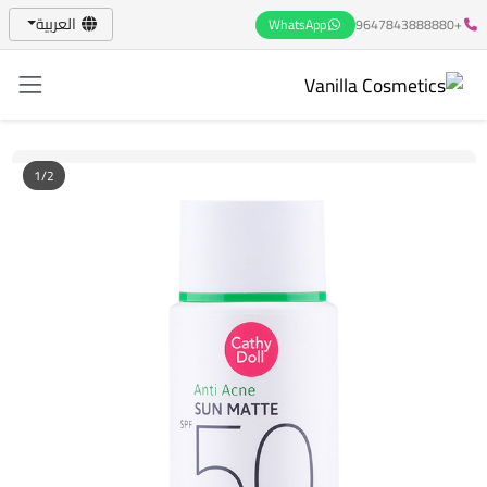
العربية
WhatsApp
+9647843888880
1/2