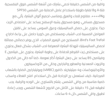
واقية من الشمس خفيفة تحمي بشرتك من أشعة الشمس فوق البنفسجية
فئة A وB لفترة طويلة باستخدام عامل الحماية من الشمس SPF50
وPA++++. مقاوم للماء والعرق ومناسب لجميع ألوان البشرة. يأتي مع
مسحوق مسامي، وهو مسحوق يشبه الإسفنج يساعد على امتصاص الزيت
جيدًا. يحتوي على حمض الساليسيليك وعرق السوس. يساعد على تقليل
العوامل المسببة لحب الشباب ومستخلص من كوريا حاصل على براءة اختراع،
Bird's Foot Trefoil، المستخرج من الزهور الصفراء. الذي يوفر خصائص مماثلة
لحمض الساليسيليك لتهدئة البشرة المعرضة لحب الشباب بشكل فعال يحتوي
على مستخلص زيت القرطم للحفاظ على رطوبة البشرة. يحتوي على فيتامين E
وفيتامين B5 يساعد على جعل البشرة أكثر نعومة. كما أنه خالي من الكحول
والزيوت المعدنية والعطور والبارابين وخالي من الأوكسيبنزون ​​
والأوكتينوكسات و4-ميثيلبنزيلد كافور (4MBC) وبوتيلبارابين الضارة بالشعاب
المرجانية. كيف تستعمل: رج الزجاجة قبل كل استخدام. افتح الغطاء واسكب
كمية مناسبة من واقي الشمس. ينتشر بالتساوي على الوجه والرقبة. يجب
تطبيقه قبل 15 دقيقة على الأقل من الخروج لأشعة الشمس، ويجب إعادة
تطبيق واقي الشمس كل 4-6 ساعات.