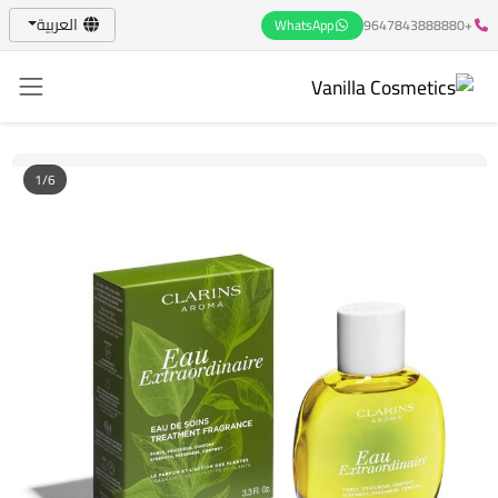
العربية
WhatsApp
+9647843888880
1/6