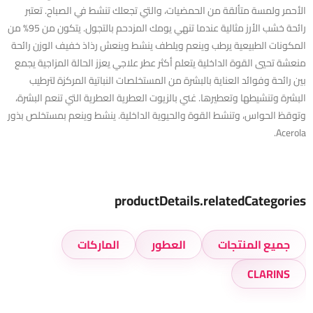
الأحمر ولمسة متألقة من الحمضيات، والتي تجعلك تنشط في الصباح. تعتبر
رائحة خشب الأرز مثالية عندما تنهي يومك المزدحم بالتجول. يتكون من 95% من
المكونات الطبيعية يرطب وينعم ويلطف ينشط وينعش رذاذ خفيف الوزن رائحة
منعشة تحيي القوة الداخلية يتعلم أكثر عطر علاجي يعزز الحالة المزاجية يجمع
بين رائحة وفوائد العناية بالبشرة من المستخلصات النباتية المركزة لترطيب
البشرة وتنشيطها وتعطيرها. غني بالزيوت العطرية العطرية التي تنعم البشرة،
وتوقظ الحواس، وتنشط القوة والحيوية الداخلية. ينشط وينعم بمستخلص بذور
Acerola.
productDetails.relatedCategories
جميع المنتجات
العطور
الماركات
CLARINS