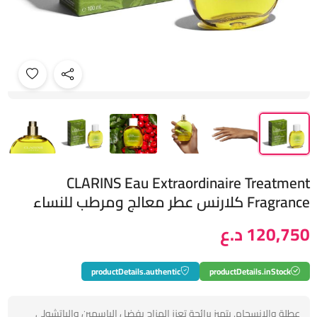
CLARINS Eau Extraordinaire Treatment
Fragrance كلارنس عطر معالج ومرطب للنساء
120,750 د.ع
productDetails.authentic
productDetails.inStock
عطلة والانسجام. يتميز برائحة تعزز المزاج بفضل الياسمين والباتشولي