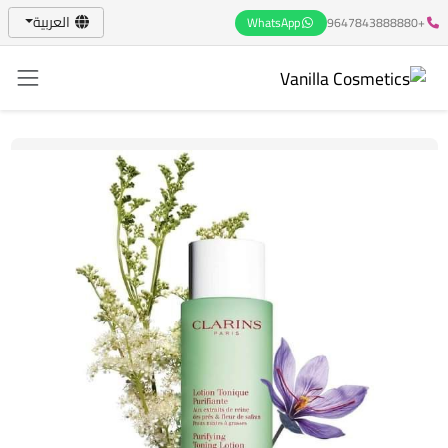
العربية
WhatsApp
+9647843888880