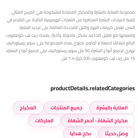
مجموعة العناية بالبشرة والمكياج المضادة للشيخوخة هي المزيج المثالي
لتلبية احتياجات البشرة المتضررة من التغيرات الهرمونية الناتجة عن التقدم في
السن. تعمل كريمات النهار والليل المُجددة الفائقة على تجديد البشرة
وتنعيمها مع تقليل التجاعيد بشكل ملحوظ. وأخيرًا، يمنحك زيت ليب كومفورت
الرائع شفاهًا لامعة لا تُقاوم. تحتوي هذه المجموعة على: سوبر ريستوراتيف
نهاري لجميع أنواع البشرة، 50 مل سوبر ريستوراتيف ليلي لجميع أنواع البشرة،
15 مل زيت ليب كومفورت (03 كرز)، 1.4 مل
productDetails.relatedCategories
العناية بالبشرة
جميع المنتجات
المكياج
مكياج الشفاة - أحمر الشفاة
الماركات
وصل حديثا
بكج هدايا