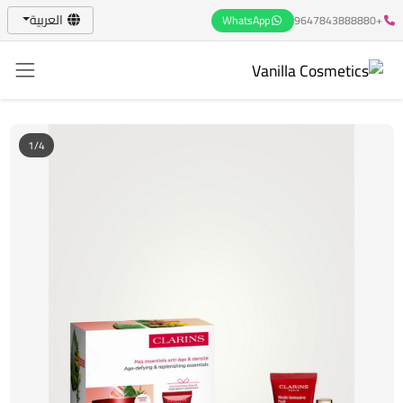
العربية
WhatsApp
+9647843888880
1/4