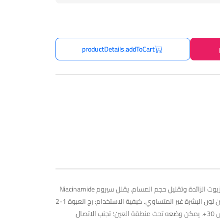
productDetails.addToCart
ينقي المسام، وينعم البشرة، ويخفف الاحمرار. يعمل النياسيناميد والزنك PCA على تحسين ملمس البشرة وإشراقها على الفور عن طريق تقليل الزيوت الزائدة وتقليل حجم المسام. يقلل سيروم Niacinamide
15 من حجم المسام، ويحسن ملمس البشرة، ويساعد على تلاشي البقع الداكنة. 15% من النياسيناميد يساعد على تقليل المسام الواسعة وتحسين لون البشرة غير المتساوي. كيفية الاستخدام: رج العبوة 1-2
مرات قبل الاستخدام واستخدم 2-3 قطرات مرة أو مرتين يوميًا. لوضعه أثناء النهار، اتبعي ذلك باستخدام واقي الشمس بعامل حماية من الشمس 30+. يمكن وضعه تحت منطقة العين؛ تجنب الاتصال