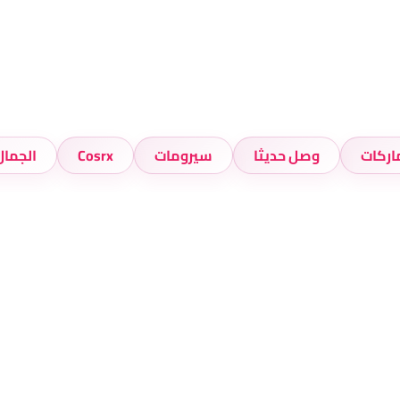
اركات
وصل حديثا
سيرومات
Cosrx
الجمال ال