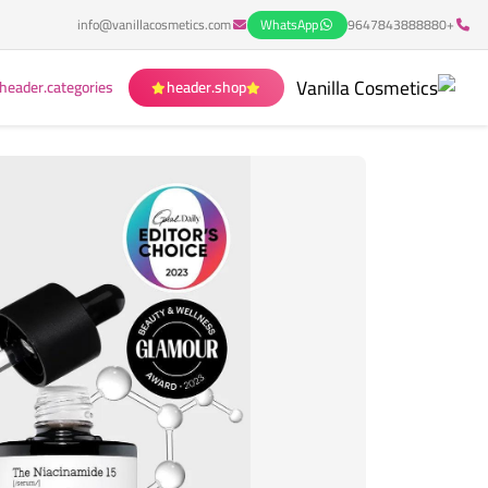
info@vanillacosmetics.com
WhatsApp
+9647843888880
header.categories
header.shop