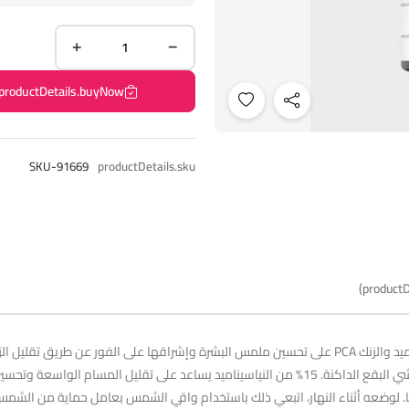
productDetails.buyNow
SKU-91669
productDetails.sku
productD