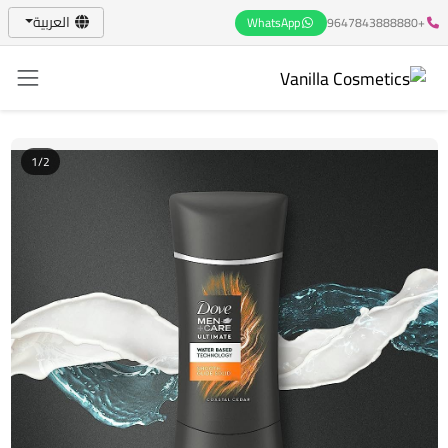
العربية
WhatsApp
+9647843888880
1/2