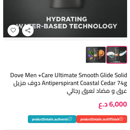
Dove Men +Care Ultimate Smooth Glide Solid
Antiperspirant Coastal Cedar 74g دوف مزيل
عرق و مضاد تعرق رجالي
6,000 د.ع
productDetails.authentic
productDetails.outOfStock