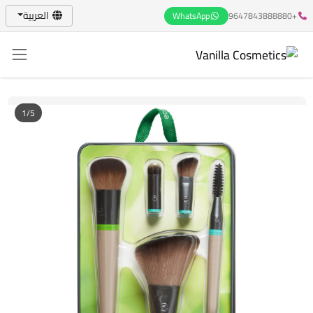
العربية
WhatsApp
+9647843888880
1/5