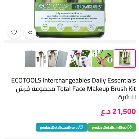
ECOTOOLS Interchangeables Daily Essentials
Total Face Makeup Brush Kit مجموعة فرش
للبشرة
21,500 د.ع
productDetails.authentic
productDetails.inStock