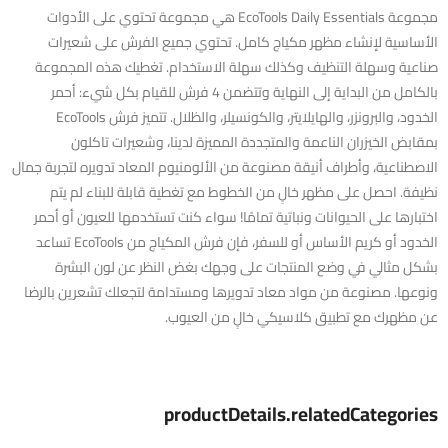
مجموعة EcoTools Daily Essentials هي مجموعة تحتوي على الأدوات
الأساسية لإنشاء مظهر مكياج كامل. تحتوي جميع الفرش على شعيرات
صناعية وسهلة التنظيف وكذلك سهلة الاستخدام. تغطيك هذه المجموعة
بالكامل من البداية إلى النهاية وتتضمن 4 فرش للقيام بكل شيء: أحمر
الخدود، والبرونزر، والهايلايتر، والكونسيلر، والظلال. تتميز فرش EcoTools
بمقابض الخيزران الناعمة والمتجددة المميزة لدينا، وشعيرات تاكلون
الاصطناعية، وأطراف أنيقة مصنوعة من الألومنيوم المعاد تدويره لتجربة جمال
نظيفة. احصل على مظهر خالٍ من الخطوط مع تغطية قابلة للبناء لم يتم
اختبارها على الحيوانات ونباتية تمامًا! سواء كنت تستخدمها للعيون أو أحمر
الخدود أو كريم الأساس أو للسفر، فإن فرش المكياج من EcoTools تساعد
بشكل مثالي في وضع المنتجات على وجهك بغض النظر عن لون البشرة
ونوعها. مصنوعة من مواد معاد تدويرها ومستدامة لتجعلك تشعرين بالرضا
عن مظهرك مع تطبيق كلاسيكي خالٍ من العيوب.
productDetails.relatedCategories