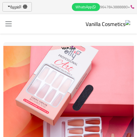
العربية
WhatsApp
+9647843888880