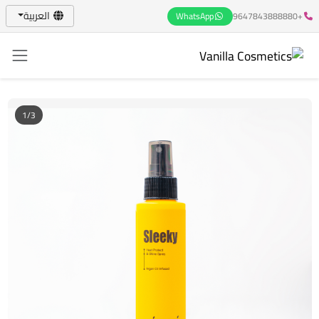
العربية
WhatsApp
+9647843888880
1/3