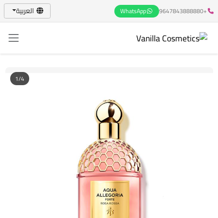
العربية
WhatsApp
+9647843888880
1/4