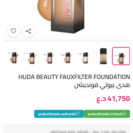
HUDA BEAUTY FAUXFILTER FOUNDATION
هدى بيوتي فونديشن
41,750 د.ع
productDetails.authentic
productDetails.inStock
فونديشن هدى بيوتي بتغطيه عاليه ومتكامله