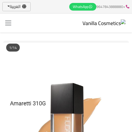
العربية
WhatsApp
+9647843888880
1/14