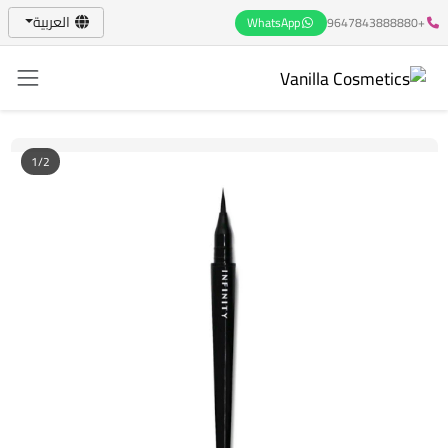
العربية
WhatsApp
+9647843888880
1/2