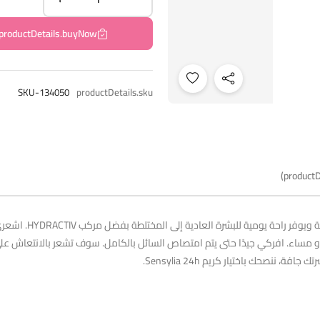
productDetails.buyNow
SKU-134050
productDetails.sku
productD
يحافظ ia 24h Légère
رقبتك كل صباح و/أو مساء. افركي جيدًا حتى يتم امتصاص السائل بالكامل. سوف تشعر بالان
نصحك باختيار كريم Sensylia 24h.