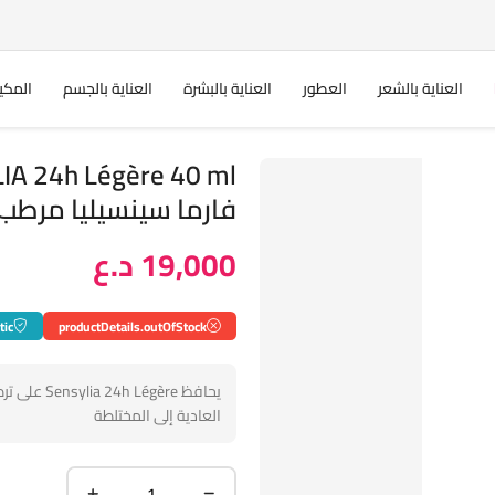
العناية بالشعر
العطور
العناية بالبشرة
العناية بالجسم
المكي
فارما سينسيليا مرطب
19,000 د.ع
tic
productDetails.outOfStock
العادية إلى المختلطة