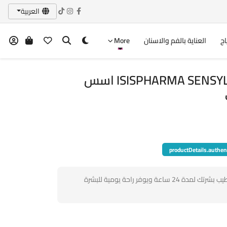
العربية
اج
العناية بالفم والاسنان
More
ISISPHARMA SENSYLIA 24h Légère 40 ml اسس
productDetails.authen
يحافظ Sensylia 24h Légère على ترطيب بشرتك لمدة 24 ساعة ويوفر راحة يومية للبشرة