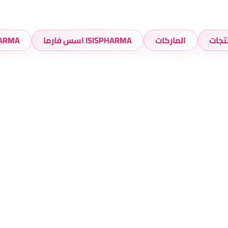
تجات
الماركات
ISISPHARMA اسس فارما
HARMA