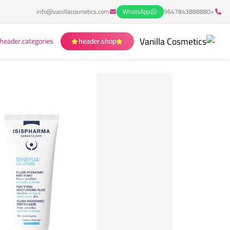
info@vanillacosmetics.com
WhatsApp
+9647843888880
header.categories
header.shop