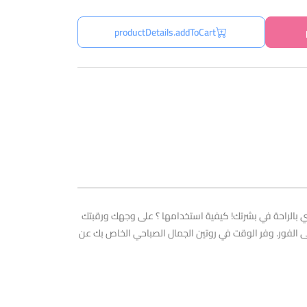
productDetails.addToCart
Sensyl على ترطيب بشرتك لمدة 24 ساعة ويوفر راحة يومية للبشرة العادية إلى المختلطة بفضل مركب HYDRACTIV. اشعري بالراحة في بشرتك! كيفية استخدامها ؟ على وجهك ورقبتك
تعاش على الفور. وفر الوقت في روتين الجمال الصباحي الخاص بك عن