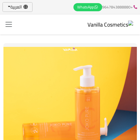
العربية
WhatsApp
+9647843888880