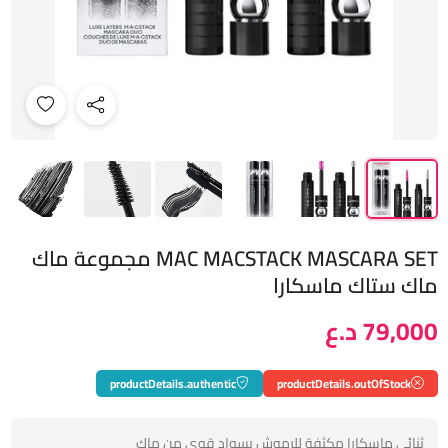
MAC MACSTACK MASCARA SET مجموعة ماك
ماك ستاك ماسكارا
79,000 د.ع
productDetails.authentic
productDetails.outOfStock
ثنائي ماسكارا مكثفة للرموش بسواد قوي من ماك