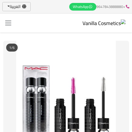
العربية
WhatsApp
+9647843888880
1/6