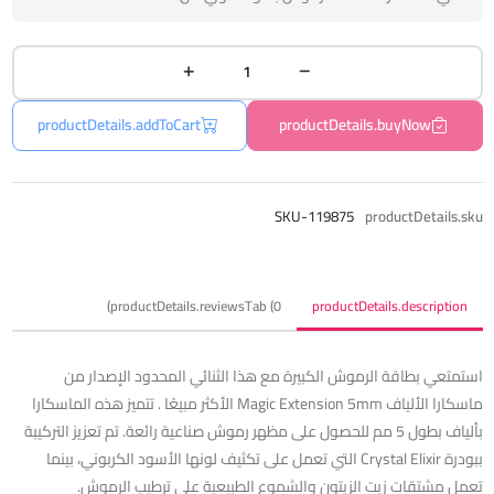
productDetails.addToCart
productDetails.buyNow
SKU-119875
productDetails.sku
productDetails.reviewsTab (0)
productDetails.description
استمتعي بطاقة الرموش الكبيرة مع هذا الثنائي المحدود الإصدار من
ماسكارا الألياف Magic Extension 5mm الأكثر مبيعًا . تتميز هذه الماسكارا
بألياف بطول 5 مم للحصول على مظهر رموش صناعية رائعة. تم تعزيز التركيبة
ببودرة Crystal Elixir التي تعمل على تكثيف لونها الأسود الكربوني، بينما
تعمل مشتقات زيت الزيتون والشموع الطبيعية على ترطيب الرموش.