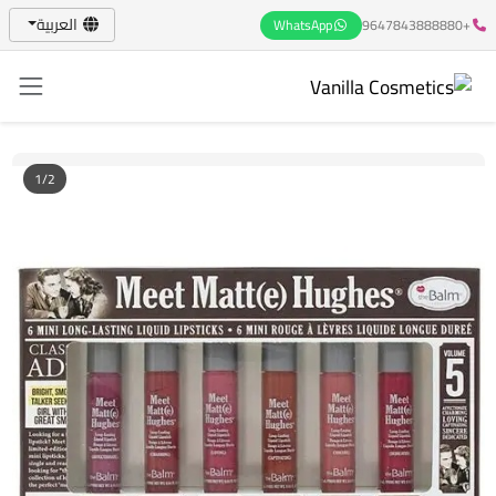
العربية
WhatsApp
+9647843888880
1/2