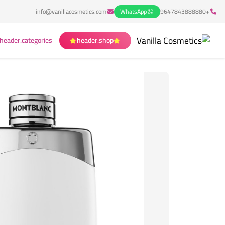
info@vanillacosmetics.com
WhatsApp
+9647843888880
header.categories
header.shop