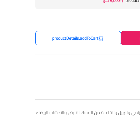
product
(+5,000 د.ع)
productDetails.addToCart
في العطور والخزامي والهيل والقاعدة من المسك الابيض والاخشاب البيضاء