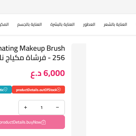
العناية بالشعر
العطور
العناية بالبشرة
العناية بالجسم
المكي
minating Makeup Brush
- 256 فرشاة مكياج ناسيتا برو ذات طرف دقيق
6,000 د.ع
tic
productDetails.outOfStock
productDetails.buyNow