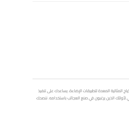
كياج ناسيتا الجديدة تمامًا! فرشاة مكياج Nascita Pro Precision Tip Illuminator هي فرشاة المكياج المثالية المعدة لتطبيقات الإضاءة. يساعدك على تنفيذ
لأولئك الذين يرغبون في صنع العجائب باستخدامه. ننصحك