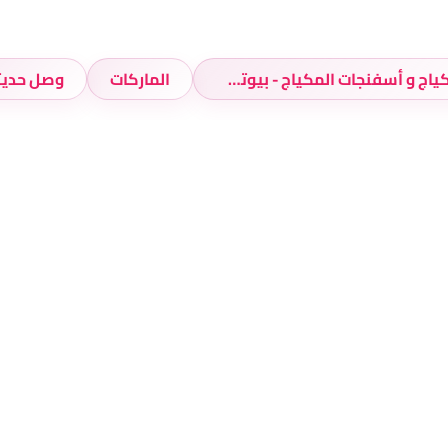
فرش المكياج و أسفنجات المكياج - بيوتي بلندرز
الماركات
وصل حديث