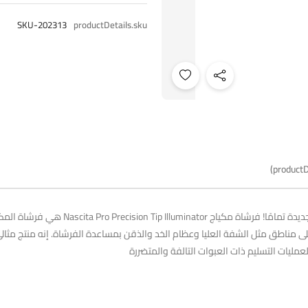
SKU-202313
productDetails.sku
productD
سهلة الاستخدام والجودة والمتانة معًا فرش م
ناطق مثل الشفة العليا وعظام الخد والذقن بمساعدة الفرشاة. إنه منتج مثالي 
مليات التسليم ذات العبوات التالفة والمتضررة