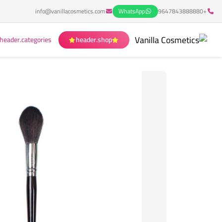
info@vanillacosmetics.com
WhatsApp
+9647843888880
header.categories
header.shop