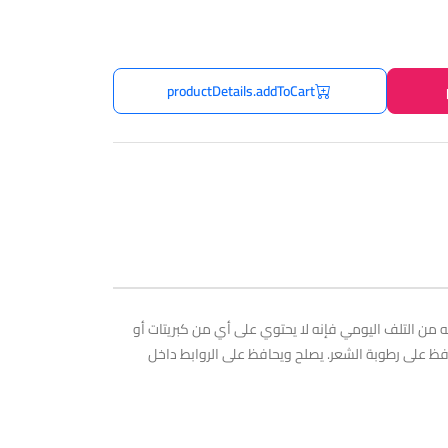
productDetails.addToCart
ن التلف اليومي فإنه لا يحتوي على أي من كبريتات أو
ظ على رطوبة الشعر. يصلح ويحافظ على الروابط داخل