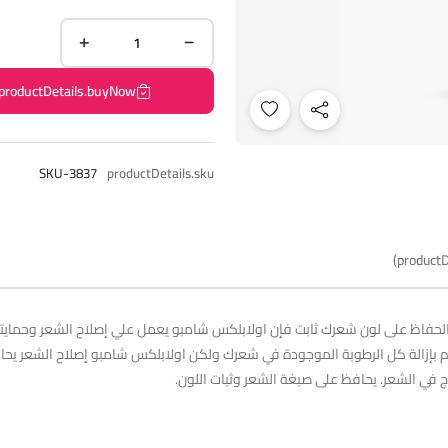
productDetails.buyNow
SKU-3837
productDetails.sku
productD
اظ على لون شعرك ثابت فإن اولابلكس شامبو يعمل علي إصلاح الشعر وحمايته م
 بإزالة كل الرطوبة الموجودة في شعرك ولكن اولابلكس شامبو إصلاح الشعر يحاف
ج في الشعر. يحافظ على صبغة الشعر وثبات اللون.