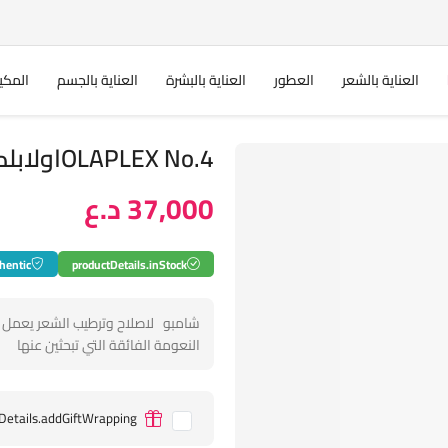
العناية بالشعر
العطور
العناية بالبشرة
العناية بالجسم
المكي
OLAPLEX No.4اولابلكس شامبو
37,000 د.ع
hentic
productDetails.inStock
شامبو لاصلاح وترطيب الشعر يعمل 
النعومة الفائقة التي تبحثين عنها
Details.addGiftWrapping