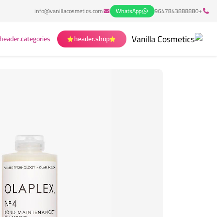
info@vanillacosmetics.com
WhatsApp
+9647843888880
header.categories
header.shop