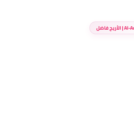
أريج فاضل