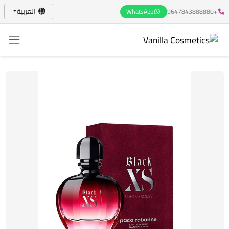
العربية
WhatsApp
+9647843888880