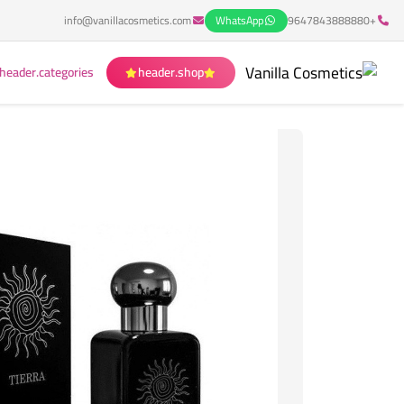
info@vanillacosmetics.com
WhatsApp
+9647843888880
header.categories
header.shop