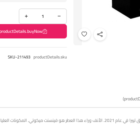
productDetails.buyNow
SKU-211493
productDetails.sku
productD
عطر تييرا من بيرنوار هو عطر خشبي حار للنساء والرجال. تم إطلاق تييرا في عام 2021. الأنف وراء هذا 