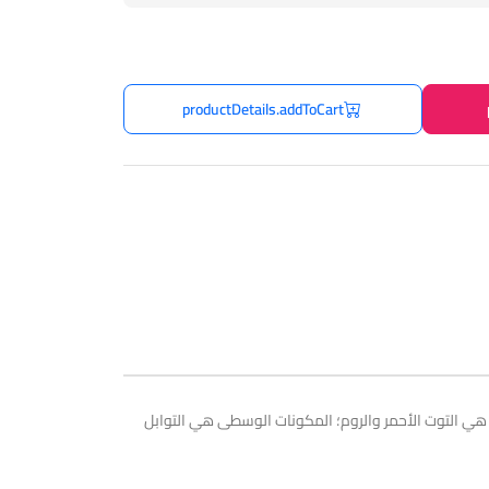
productDetails.addToCart
العطر هو فينسنت ميكوتي. المكونات العليا هي التوت الأحمر والروم؛ المكونات الوسطى هي التوابل