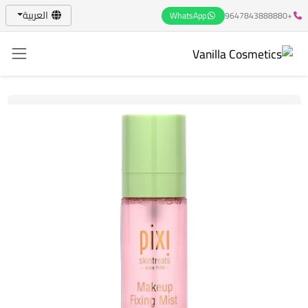
العربية
WhatsApp
+9647843888880