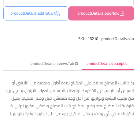
productDetails.addToCart
productDetails.buyNow
SKU-16210
productDetails.sku
productDetails.reviewsTab (0)
productDetails.description
رذاذ تثبيت المكياج يحافظ على المكياج لمدة أطول ويحميه من التلاشي أو
السيلان أو الترسب في الخطوط الرفيعة والمسام. يشعرك بالارتياح، يحمي، يزيد
من ترطيب البشرة وتوازنها من أجل وجه منتعش. قبل وضع المكياچ: يطيل
فترة بقاء المكياچ. بعد وضع المكياچ: يثبت المكياچ ويضفي مظهر نهائي ذا
تركيز ناعم. في أي وقت: ينعش المكياچ ويعمل على ترطيب البشرة وتوازنها