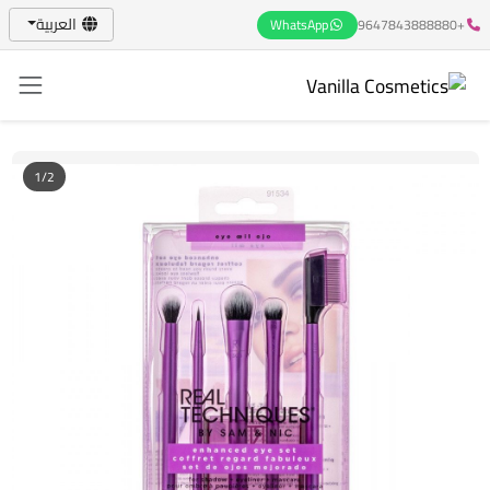
العربية
WhatsApp
+9647843888880
1/2