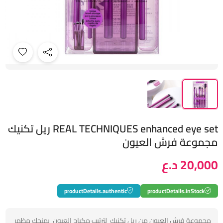
REAL TECHNIQUES enhanced eye set ريل تكنيك
مجموعة فرش العيون
20,000 د.ع
productDetails.authentic
productDetails.inStock
مجموعة فرش العيون من ريل تكنيك لترتيب مكياج العيون يمنحك مظهر