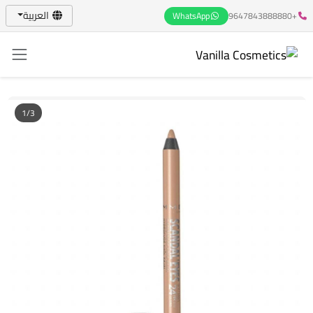
العربية
WhatsApp
+9647843888880
1/3