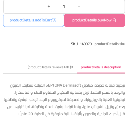
productDetails.addToCart
productDetails.buyNow
SKU-149979
productDetails.sku
productDetails.reviewsTab (0)
productDetails.description
تركيبة فعالة جديدة. مناديل SEPTONA Dermasoft المبللة لتنظيف العيون
والوجه بالفحم النشط، تزيل بفعالية المكياج المقاوم للماء والماسكارا.
تركيبتها الغنية بالبريبايوتيك والصديقة لميكروبيوم الجلد، ترطب البشرة وتنظفها
بعمق وتزيل الشوائب منها، بينما تترك البشرة ناعمة ونظيفة. تم اختبارها من
قبل أطباء الجلدية والعيون بألياف نباتية متوفرة في العلبة: 20 منديلًا