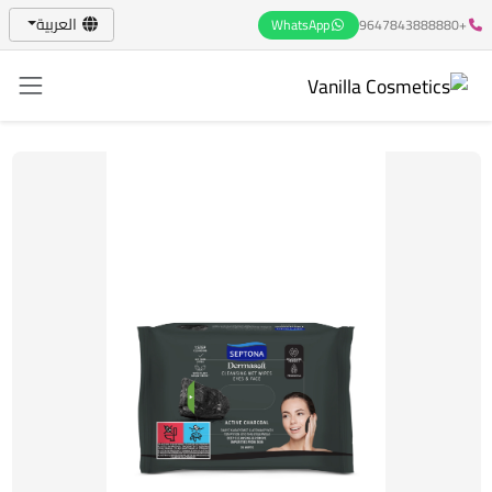
العربية
WhatsApp
+9647843888880