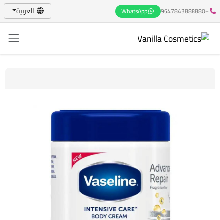
العربية
WhatsApp
+9647843888880