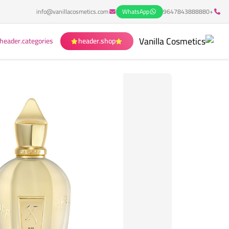
info@vanillacosmetics.com
WhatsApp
+9647843888880
header.categories
header.shop