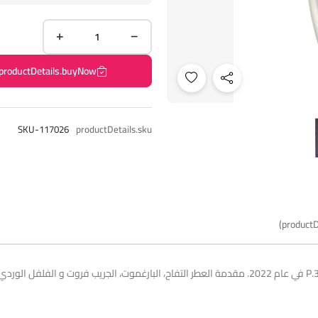
productDetails.buyNow
SKU-117026
productDetails.sku
productD
‏P.33 Xerjoff عطر للرجال و النساء . هذا عطر جديد. تم إطلاق P.33 في عام 2022. مقدمة العطر التفاح، ا