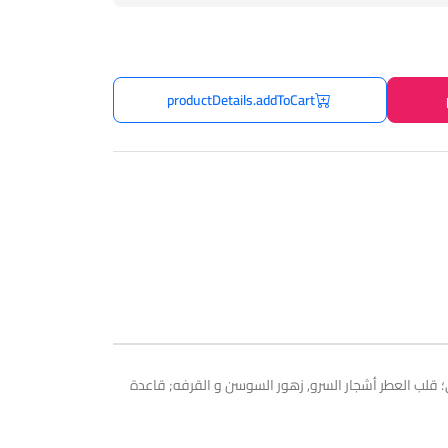
productDetails.addToCart
لبارغموت، الجريب فروت و الفلفل الوردي؛ قلب العطر أشجار السرو, زهور السوسن و القرفه; قاعدة