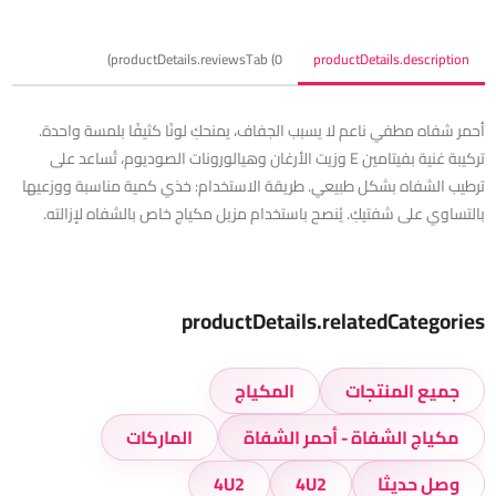
productDetails.reviewsTab (0)
productDetails.description
أحمر شفاه مطفي ناعم لا يسبب الجفاف، يمنحكِ لونًا كثيفًا بلمسة واحدة.
تركيبة غنية بفيتامين E وزيت الأرغان وهيالورونات الصوديوم، تُساعد على
ترطيب الشفاه بشكل طبيعي. طريقة الاستخدام: خذي كمية مناسبة ووزعيها
بالتساوي على شفتيكِ. يُنصح باستخدام مزيل مكياج خاص بالشفاه لإزالته.
productDetails.relatedCategories
جميع المنتجات
المكياج
مكياج الشفاة - أحمر الشفاة
الماركات
وصل حديثا
4U2
4U2