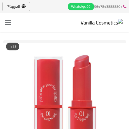
العربية
WhatsApp
+9647843888880
1/13