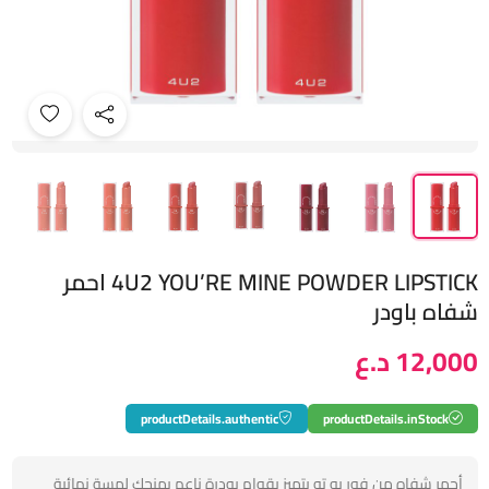
4U2 YOU’RE MINE POWDER LIPSTICK احمر
شفاه باودر
12,000 د.ع
productDetails.authentic
productDetails.inStock
أحمر شفاه من فور يو تو يتميز بقوام بودرة ناعم يمنحك لمسة نهائية