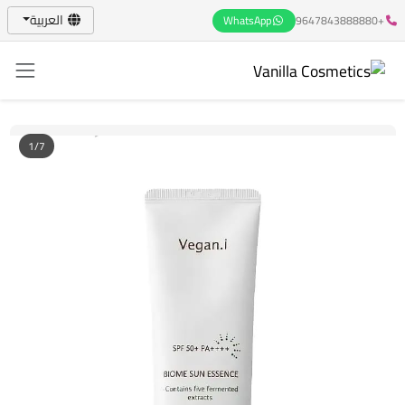
العربية
WhatsApp
+9647843888880
1/7