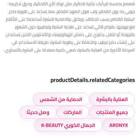
مُصمم بخمسة مُركّبات نباتية مُخمّرة، مثل نواة الأرز المُخمّرة، ودبق لاكريما-
جوبي ما-يون المُخمّر، ولب فول الصويا المُخمّر، مما يُساعد على تقوية حاجز
البشرة المُتضرر بسبب الجفاف، ويخلق بيئة صحية للبشرة تُساعدها على التأقلم
مع تهيجها. بقوام مُائي يُساعد على تغذية البشرة وترطيبها دون الشعور
باللزوجة أو الثقل. يحتوي على حمض الهيالورونيك والألانتوين اللذين يُساعدان
على إنشاء حاجز ترطيب والحفاظ على رطوبة البشرة. طريقة الاستخدام: في
المرحلة الأخيرة من العناية بالبشرة، ضعي كمية معتدلة على البشرة بالتساوي.
productDetails.relatedCategories
العناية بالبشرة
الحماية من الشمس
جميع المنتجات
الماركات
وصل حديثا
ARONYX
الجمال الكوري K-BEAUTY