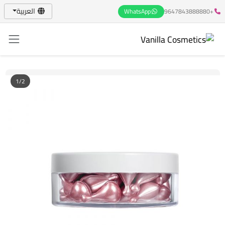
العربية
WhatsApp
+9647843888880
1/2