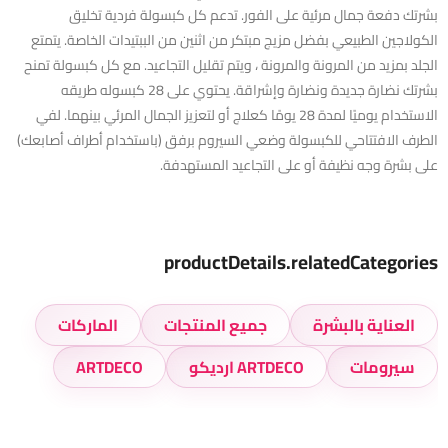
بشرتك دفعة جمال مرئية على الفور. تدعم كل كبسولة فردية تخليق
الكولاجين الطبيعي بفضل مزيج مبتكر من اثنين من الببتيدات الخاصة. يتمتع
الجلد بمزيد من المرونة والمرونة ، ويتم تقليل التجاعيد. مع كل كبسولة تمنح
بشرتك نضارة جديدة ونضارة وإشراقة. يحتوي على 28 كبسوله طريقه
الاستخدام يوميًا لمدة 28 يومًا كعلاج أو لتعزيز الجمال المرئي بينهما. لفي
الطرف الافتتاحي للكبسولة وضعي السيروم برفق (باستخدام أطراف أصابعك)
على بشرة وجه نظيفة أو على التجاعيد المستهدفة.
productDetails.relatedCategories
العناية بالبشرة
جميع المنتجات
الماركات
سيرومات
ARTDECO ارديكو
ARTDECO