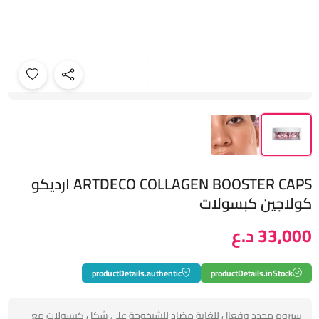
ARTDECO COLLAGEN BOOSTER CAPS ارديكو
كولاجين كبسولات
33,000 د.ع
productDetails.authentic
productDetails.inStock
سيروم مجدد وفعال للغاية مضاد للشيخوخة على شكل كبسولات مع